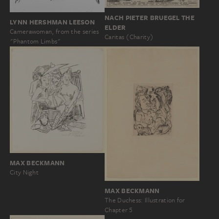
NACH PIETER BRUEGEL THE
LYNN HERSHMAN LEESON
ELDER
Camerawoman, from the series
Caritas (Charity)
"Phantom Limbs"
MAX BECKMANN
City Night
MAX BECKMANN
The Duchess: Illustration for
Chapter 5