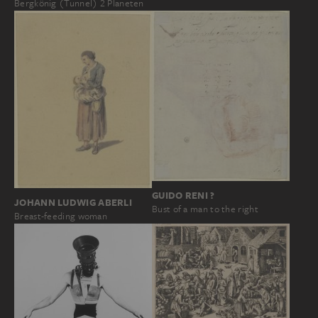
Bergkönig (Tunnel) 2 Planeten
GUIDO RENI ?
JOHANN LUDWIG ABERLI
Bust of a man to the right
Breast-feeding woman