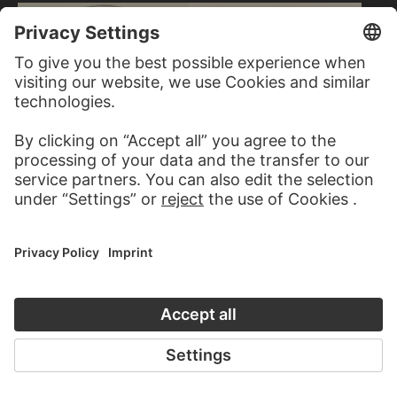
LEONARDO DA VINCI;
IMITATOR
EMIL NOLDE
Karikatur einer alten Frau…
Candle Dancers