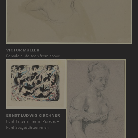
VICTOR MÜLLER
Female nude seen from above
ERNST LUDWIG KIRCHNER
Fünf Tänzerinnen in Parade. –
Fünf Spagattänzerinnen