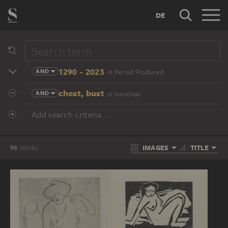
DE
1290 - 2023
AND
in Period Produced
chest, bust
AND
in Iconclass
Add search criteria...
IMAGES
TITLE
96
Works