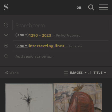
DE
1290 - 2023
AND
in Period Produced
intersecting lines
AND
in Iconclass
Add search criteria...
IMAGES
TITLE
42
Works