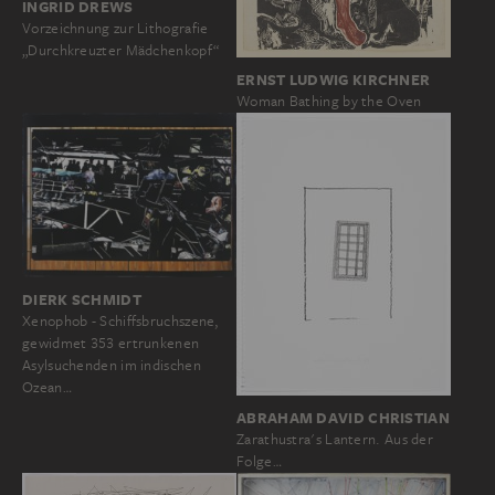
INGRID DREWS
Vorzeichnung zur Lithografie
„Durchkreuzter Mädchenkopf“
ERNST LUDWIG KIRCHNER
Woman Bathing by the Oven
DIERK SCHMIDT
Xenophob - Schiffsbruchszene,
gewidmet 353 ertrunkenen
Asylsuchenden im indischen
Ozean…
ABRAHAM DAVID CHRISTIAN
Zarathustra's Lantern. Aus der
Folge…