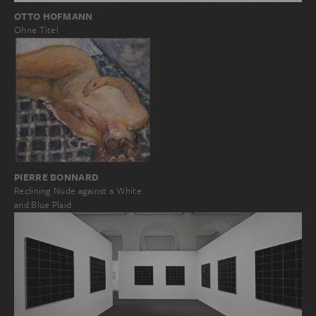
OTTO HOFMANN
Ohne Titel
PIERRE BONNARD
Reclining Nude against a White
and Blue Plaid