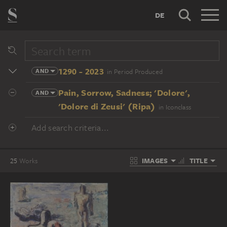
DE
1290 - 2023
AND
in Period Produced
Pain, Sorrow, Sadness; 'Dolore',
AND
'Dolore di Zeusi' (Ripa)
in Iconclass
Add search criteria...
IMAGES
TITLE
25
Works