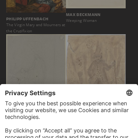
MAX BECKMANN
PHILIPP UFFENBACH
Weeping Woman
The Virgin Mary and Mourners at
the Cruzifixion
VICTOR MÜLLER
Wunderliche, übellaunige
männliche Gestalt mit Hut und
Gehstock im Wald…
VICTOR MÜLLER