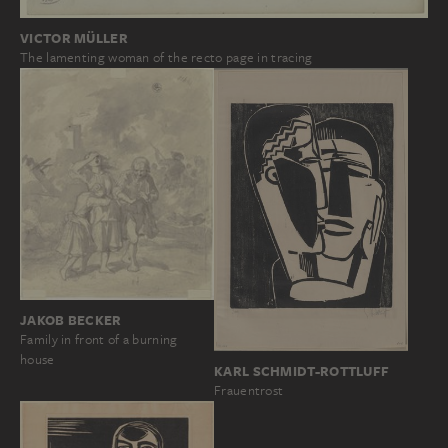
VICTOR MÜLLER
The lamenting woman of the recto page in tracing
JAKOB BECKER
Family in front of a burning
house
KARL SCHMIDT-ROTTLUFF
Frauentrost