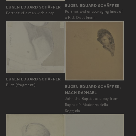
EUGEN EDUARD SCHÄFFER
EUGEN EDUARD SCHÄFFER
Portrait and encouraging lines of
Portrait of a man with a cap
a F. J. Debelmann
EUGEN EDUARD SCHÄFFER
Bust (fragment)
EUGEN EDUARD SCHÄFFER,
NACH RAPHAEL
John the Baptist as a boy from
Raphael's Madonna della
Seggiola