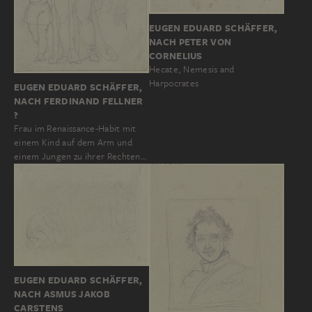
EUGEN EDUARD SCHÄFFER,
NACH PETER VON
CORNELIUS
Hecate, Nemesis and
Harpocrates
EUGEN EDUARD SCHÄFFER,
NACH FERDINAND FELLNER
?
Frau im Renaissance-Habit mit
einem Kind auf dem Arm und
einem Jungen zu ihrer Rechten…
EUGEN EDUARD SCHÄFFER,
NACH ASMUS JAKOB
CARSTENS