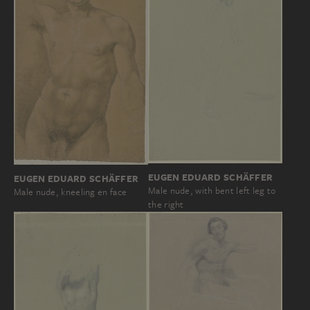
EUGEN EDUARD SCHÄFFER
EUGEN EDUARD SCHÄFFER
Male nude, with bent left leg to
Male nude, kneeling en face
the right