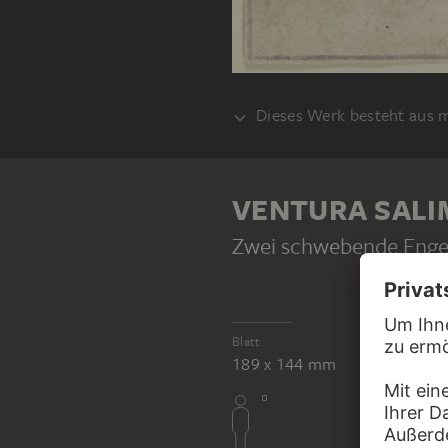
Dieses Werk besteht aus 
VERSO
VENTURA SALI
Zwei schwebende Engel
VENTURA SALIMBENI ?
Blatt
Hände und Arm
189 x 144 mm