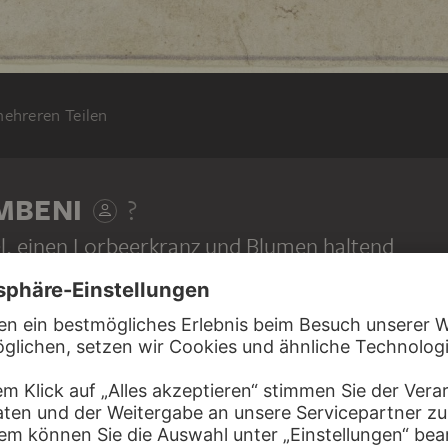
mehreren Teilen
MBENI
?
, einen Lorbeerkranz und Blumen haltend