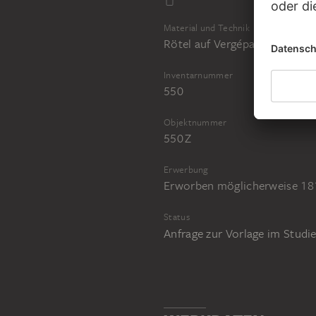
Material und Technik
Rötel auf Vergépapier
Inventarnummer
550
Objektnummer
550 Z
Erwerbung
Erworben möglicherweise 181
Status
Anfrage zur Vorlage im Stud