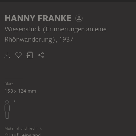
TEIL DERSELBEN WERKGRUPPE
HANNY FRANKE
Wiesenstück (Erinnerungen an eine
Rhönwanderung)
, 1937
HANNY FRANKE
HANNY FRANKE
HANNY FRANKE
Die Milseburg bei Gewitterstimmung (Erinnerungen an eine Rhönwanderung)
Waldlichtung (Erinnerungen an eine Rhönwanderung)
Felsen (Erinnerungen an eine Rhönwanderung)
Blatt
158 x 124 mm
Material und Technik
Öl auf Leinwand