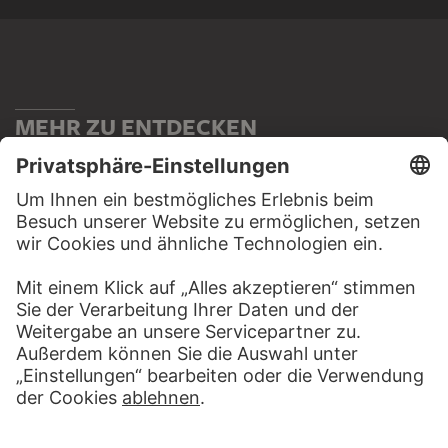
MEHR ZU ENTDECKEN
PODCAST
DIGITORIAL
HÖRERLEBNIS
LESETIPP FÜ
ZUM PODCAST
ZUM DIGITORI