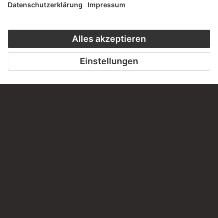
KONTAKT
Haben Sie Anregungen, Fragen oder Informationen zu
diesem Werk?
SCHREIBEN SIE UNS
PERMALINK
staedelmuseum.de/go/ds/1090