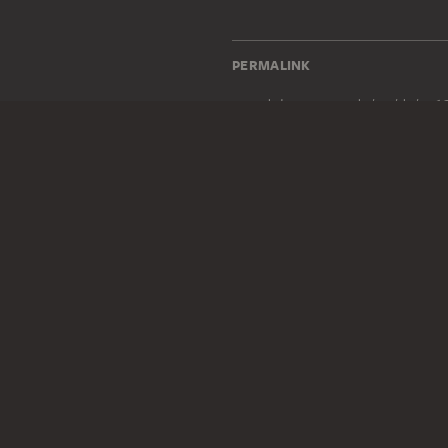
PERMALINK
staedelmuseum.de/go/ds/sg1
RECHTLICHES
Impressum
Datenschutz
Copyright © 2026 Städel Museum
All rights reserved.