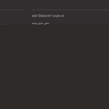
GEFÖRDERT DURCH
223z
DIGITALE SAMMLUNG
Startseite
Werke
Künstler
Alben
Über die Digitale Sammlung