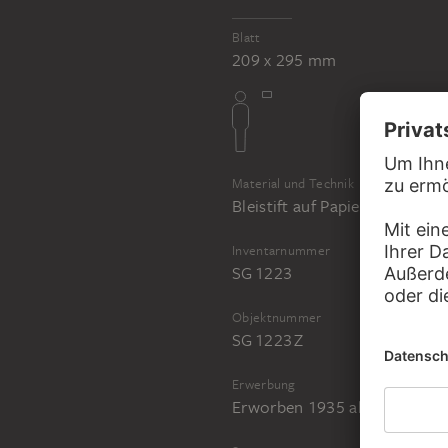
Blatt
209 x 295 mm
Material und Technik
Bleistift auf Papier
Inventarnummer
SG 1223
Objektnummer
SG 1223 Z
Erwerbung
Erworben 1935 als Überweisu