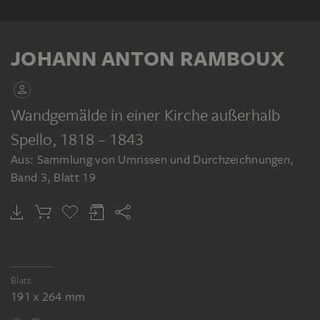
KLEBEBAND
JOHANN ANTON RAMBOUX
Wandgemälde in einer Kirche außerhalb
Spello
, 1818 – 1843
JOHANN ANTON RAMBOUX
Aus: Sammlung von Umrissen und Durchzeichnungen,
Sammlung von Umrissen und Durchzeichnungen, Band 3
Band 3, Blatt 19
Blatt
191 x 264 mm