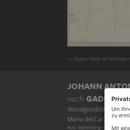
Dieses Werk ist Teil eines
KLEBEBAND
JOHANN ANTO
nach
GADDO GA
Wandgemälde des Gaddo
Maria del Carmine in F
Aus: Sammlung von Umrissen 