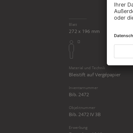
JOHANN ANTON RAMBOUX
Sammlung von Umrissen und Durchzeichnungen, Band 4
Blatt
272 x 196 mm
Material und Technik
Bleistift auf Vergépapier
Inventarnummer
Bib. 2472
Objektnummer
Bib. 2472 IV 3B
Erwerbung