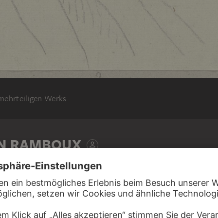
 mehrteiligen Werks
N RAMBOUX
DDI
 Gaddi in der Brancacci-Kapelle in Santa
lorenz (?)
, 1818 – 1843
und Durchzeichnungen, Band 4, Blatt 3