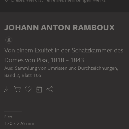
Dieses Werk ist Teil eines mehrteiligen Werks
KLEBEBAND
JOHANN ANTON RAMBOUX
Von einem Exultet in der Schatzkammer des
Domes von Pisa
, 1818 – 1843
JOHANN ANTON RAMBOUX
Aus: Sammlung von Umrissen und Durchzeichnungen,
Sammlung von Umrissen und Durchzeichnungen, Band 2
Band 2, Blatt 105
Blatt
170 x 226 mm