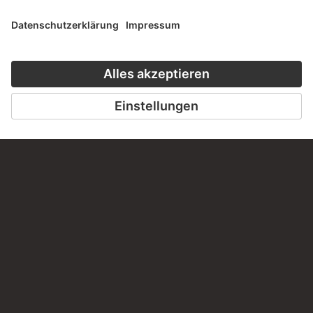
Haben Sie Anregungen, Fragen oder Informationen zu
diesem Werk?
SCHREIBEN SIE UNS
PERMALINK
staedelmuseum.de/go/ds/13682z
LETZTE AKTUALISIERUNG
14.07.2026