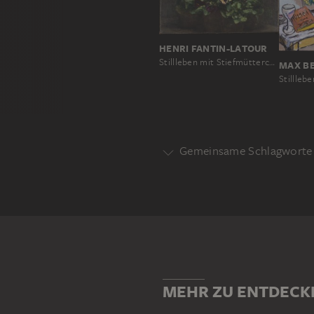
HENRI FANTIN-LATOUR
Stillleben mit Stiefmütterchen
MAX B
Gemeinsame Schlagworte 
Motivgattung
STILLLEBEN
Motiv
BLUME
MEHR ZU ENTDECK