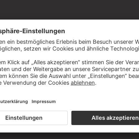
r
tädel Museum