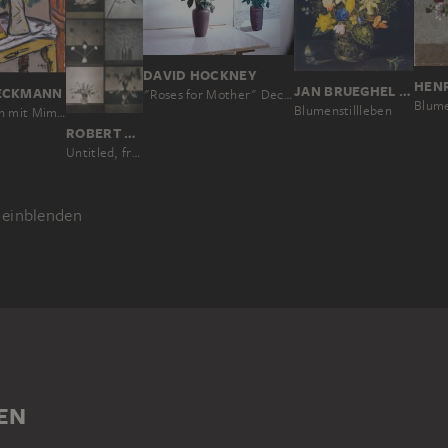
DAVID HOCKNEY
JAN BRUEGHEL D. Ä.; ZUGESCHRIEBEN, JAN BRUEGHEL D. J. ?
ECKMANN
"Roses for Mother" December 4th 1995
Blumenstillleben
Stillleben mit Mimosen
ROBERT MAPPLETHORPE
Untitled, from the series: Flowers
einblenden
EN