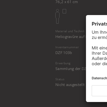
76,2 x 61 cm
ROBERT MAPPLETHORPE
Untitled, from the series: Flowers
Material und Technik
Heliogravüre auf Büttenpapie
Inventarnummer
DZF 103b
Erwerbung
Sammlung der DZ BANK im S
Status
Nicht ausgestellt