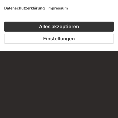
Haben Sie Anregungen, Fragen oder Informationen zu
diesem Werk?
SCHREIBEN SIE UNS
PERMALINK
staedelmuseum.de/go/ds/sg958z
LETZTE AKTUALISIERUNG
14.07.2026