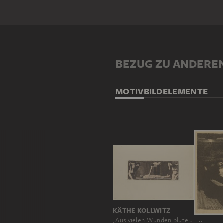
BEZUG ZU ANDERE
MOTIV
BILDELEMENTE
KÄTHE KOLLWITZ
„Aus vielen Wunden blutest du, oh Volk“