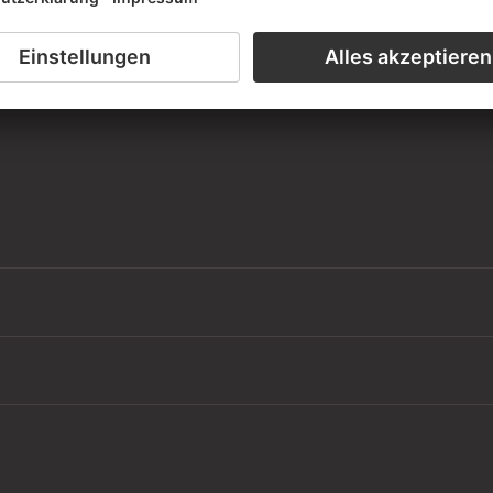
mann-Sammlung von Ugi und Fridel Battenberg
iensaal der Graphischen Sammlung