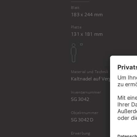
Theater
Blatt
183 x 244 mm
Platte
131 x 181 mm
Material und Technik
Kaltnadel auf Vergépapier; Dr
Inventarnummer
SG 3042
Objektnummer
SG 3042 D
Erwerbung