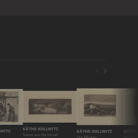
KÄTHE KOLLWITZ
LWITZ
KÄTHE KOLLWITZ
KÄTHE
Szene aus Germinal
Die Pflüger
Sturm