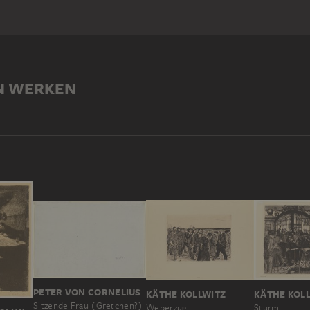
N WERKEN
PETER VON CORNELIUS
KÄTHE KOLLWITZ
KÄTHE KOL
Sitzende Frau (Gretchen?)
Weberzug
Sturm