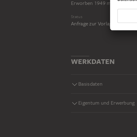
Erworben 1949 mit der Beck
Status
Anfrage zur Vorlage im Stud
WERKDATEN
Basisdaten
Eigentum und Erwerbung