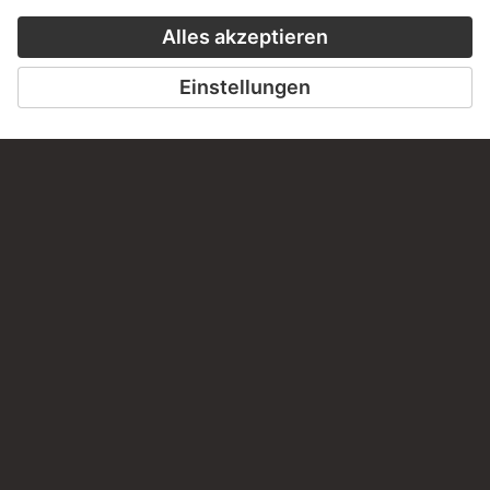
staedelmuseum.de/go/ds/327z
LETZTE AKTUALISIERUNG
14.07.2026
RECHTLICHES
Impressum
Datenschutz
Copyright © 2026 Städel Museum
All rights reserved.
DIGITALE SAMMLUNG
Startseite
Werke