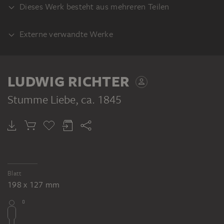
Dieses Werk besteht aus mehreren Teilen
Externe verwandte Werke
VERSO
AUSFÜHRUNG
Titelbild zu dem Märchen "Stumme
LUDWIG RICHTER
Liebe", farbige Lithographie, verwendet in:
Johann Karl August Musäus: Volksmärchen
Stumme Liebe
, ca. 1845
der Deutschen, Leipzig 1845
LUDWIG RICHTER
Stumme Liebe
Blatt
198 x 127 mm