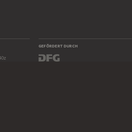
GEFÖRDERT DURCH
40z
DIGITALE SAMMLUNG
Startseite
Werke
Künstler
Alben
Über die Digitale Sammlung