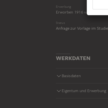
Erwerbung
Erworben 1916 vom Künstler
Status
Anfrage zur Vorlage im Stud
WERKDATEN
Basisdaten
Eigentum und Erwerbung