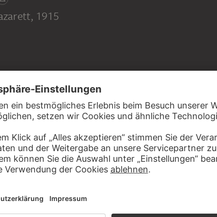
azarett
, 1915
HANS SU
HANS SUTTER
HANS SUTTER
Studie aus 
Studie aus dem Kriegslazarett
Studie aus dem Kriegslazarett
Studie aus dem Kriegslazarett
Büttenpapier