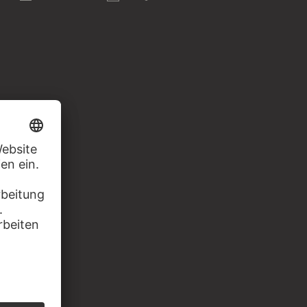
TTER
HANS SUTTER
HANS SUTTER
dem Kriegslazarett
Studie aus dem Kriegslazarett
Studie aus dem Kriegslazarett