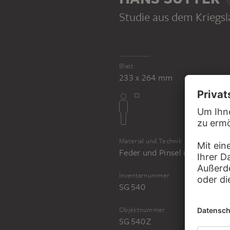
Studie aus dem Kriegsl
HANS SUTTER
HANS SUTTER
Blatt
Studie aus dem Kriegslazarett
233 x 264 mm
Material und Technik
Feder und Pinsel in Grau auf 
Inventarnummer
SG 540
Objektnummer
SG 540 Z