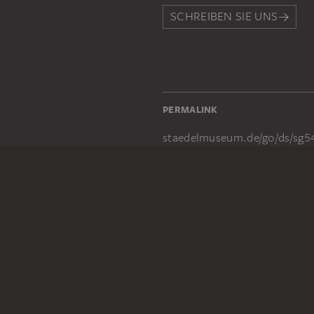
SCHREIBEN SIE UNS
PERMALINK
staedelmuseum.de/go/ds/sg5
RECHTLICHES
Impressum
Datenschutz
Copyright © 2026 Städel Museum
All rights reserved.