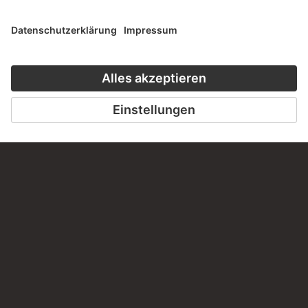
Haben Sie Anregungen, Fragen oder Informationen zu
diesem Werk?
SCHREIBEN SIE UNS
PERMALINK
staedelmuseum.de/go/ds/4353z
LETZTE AKTUALISIERUNG
14.07.2026