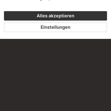
Haben Sie Anregungen, Fragen oder Informationen zu
diesem Werk?
SCHREIBEN SIE UNS
PERMALINK
staedelmuseum.de/go/ds/13309z
LETZTE AKTUALISIERUNG
14.07.2026