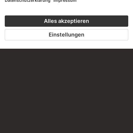
Haben Sie Anregungen, Fragen oder Informationen zu
diesem Werk?
SCHREIBEN SIE UNS
PERMALINK
staedelmuseum.de/go/ds/5710z
LETZTE AKTUALISIERUNG
14.07.2026