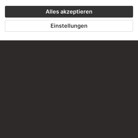
staedelmuseum.de/go/ds/1096z
LETZTE AKTUALISIERUNG
14.07.2026
RECHTLICHES
Impressum
Datenschutz
Copyright © 2026 Städel Museum
All rights reserved.
DIGITALE SAMMLUNG
Startseite
Werke
Künstler