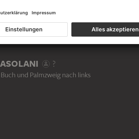
ASOLANI
?
 Buch und Palmzweig nach links