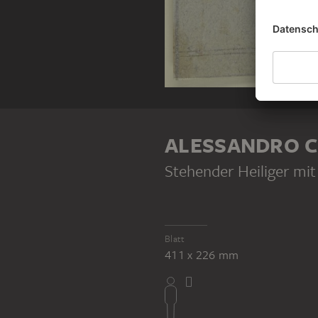
ALESSANDRO C
Stehender Heiliger mit
Blatt
411 x 226 mm