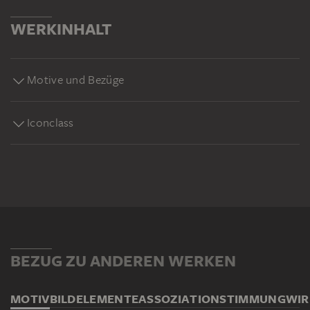
WERKINHALT
Motive und Bezüge
Iconclass
BEZUG ZU ANDEREN WERKEN
MOTIV
BILDELEMENTE
ASSOZIATION
STIMMUNG
WI