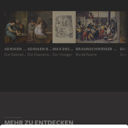
ADRIAEN BROUWER
ADRIAEN BROUWER
MAX BECKMANN
BRAUNSCHWEIGER MONOGRAMMIST
Die Operation am Fuß
Die Operation am Rücken
Der Hunger
Bordellszene
MEHR ZU ENTDECKEN