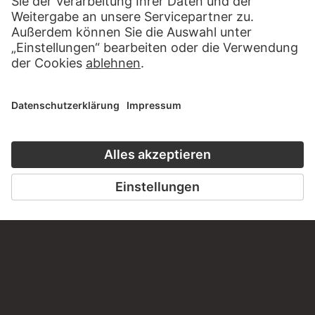
KONTAKT
Haben Sie Anregungen, Fragen oder Informationen zu
diesem Werk?
SCHREIBEN SIE UNS
PERMALINK
staedelmuseum.de/go/ds/bib2472ii131c
LETZTE AKTUALISIERUNG
14.07.2026