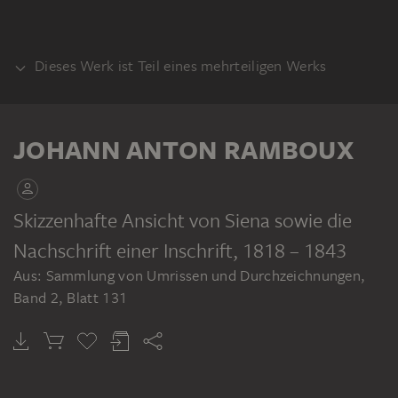
Dieses Werk ist Teil eines mehrteiligen Werks
KLEBEBAND
JOHANN ANTON RAMBOUX
Skizzenhafte Ansicht von Siena sowie die
Nachschrift einer Inschrift
, 1818 – 1843
JOHANN ANTON RAMBOUX
Aus: Sammlung von Umrissen und Durchzeichnungen,
Sammlung von Umrissen und Durchzeichnungen, Band 2
Band 2, Blatt 131