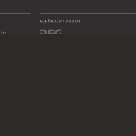
GEFÖRDERT DURCH
68z
DIGITALE SAMMLUNG
Startseite
Werke
Künstler
Alben
Über die Digitale Sammlung