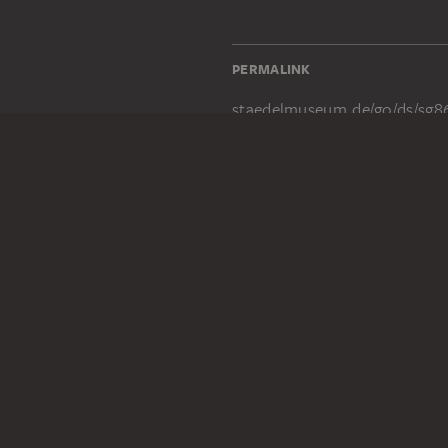
PERMALINK
staedelmuseum.de/go/ds/sg8
RECHTLICHES
Impressum
Datenschutz
Copyright © 2026 Städel Museum
All rights reserved.