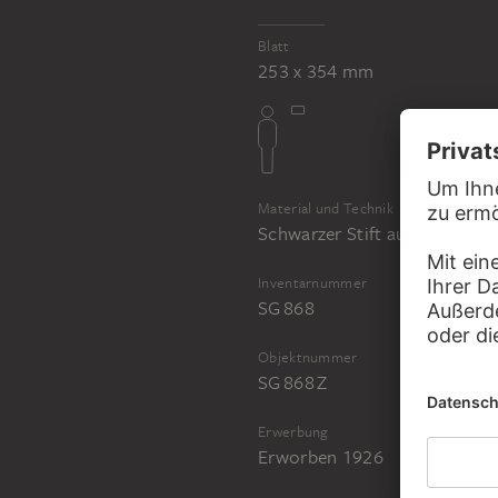
Blatt
253 x 354 mm
Material und Technik
Schwarzer Stift auf grünliche
Inventarnummer
SG 868
Objektnummer
SG 868 Z
Erwerbung
Erworben 1926