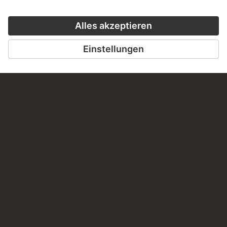
32 Werke
GESTEN UND HANDZEICHEN
11 Werke
PODCAST
DIGITORIAL
HÖRERLEBNIS
LESETIPP FÜ