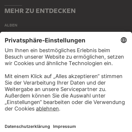
MEHR ZU ENTDECKEN
ALBEN
ES WERDE LICHT
20 Werke
NIEDERLÄNDER IM STÄDEL
16 Werke
ALTE MEISTER – DIE HIGHLIGHTS