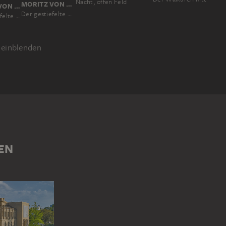
Nacht, offen Feld
MORITZ VON SCHWIND
MORITZ VON SCHWIND
Der gestiefelte Kater
Der gestiefelte Kater
einblenden
STELLUNG
TIERDARSTELLUNG
EN