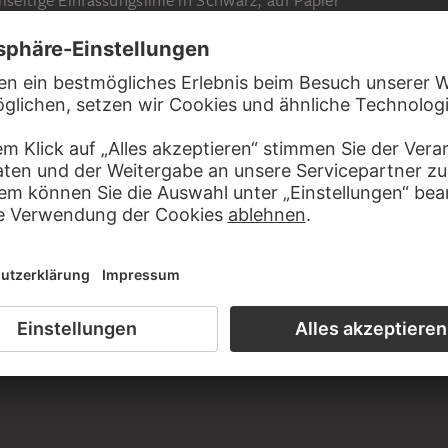
lseitige Einfassungslinie in Schwarz, auf Papier
s von Christian Alexander Fellner aus dem Nachlass des
iensaal der Graphischen Sammlung