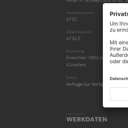
Feder in Schwarz und Grau, al
Inventarnummer
6732
Objektnummer
6732 Z
Erwerbung
Erworben 1883 als Vermächtni
Künstlers
Status
Anfrage zur Vorlage im Stud
WERKDATEN