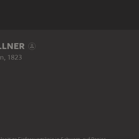
LLNER
en
, 1823