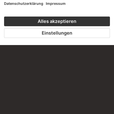
KONTAKT
Haben Sie Anregungen, Fragen oder Informationen zu
diesem Werk?
SCHREIBEN SIE UNS
PERMALINK
staedelmuseum.de/go/ds/590