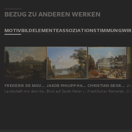
BEZUG ZU ANDEREN WERKEN
MOTIV
BILDELEMENTE
ASSOZIATION
STIMMUNG
WI
FREDERIK DE MOUCHERON, ADRIAEN VAN DE VELDE
JAKOB PHILIPP HACKERT
CHRISTIAN GEORG SCHÜTZ D. Ä.
JA
Landschaft mit dem Kastell von Francheville
Blick auf Sankt Peter in Rom
Frankfurter Römerberg am Markttag