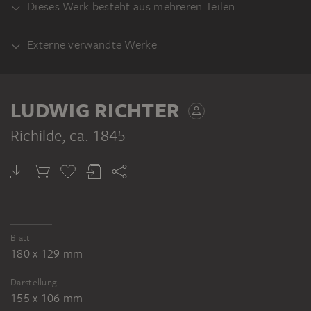
Dieses Werk besteht aus mehreren Teilen
Externe verwandte Werke
VERSO
AUSFÜHRUNG
Titelbild zu dem Märchen "Richilde",
LUDWIG RICHTER
farbige Lithographie, verwendet in: Johann
Karl August Musäus: Volksmärchen der
Richilde
, ca. 1845
Deutschen, Leipzig 1845
LUDWIG RICHTER
Richilde (?)
Blatt
180 x 129 mm
Darstellung
155 x 106 mm