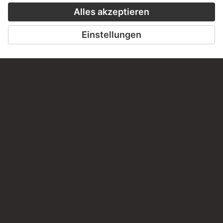
PERMALINK
staedelmuseum.de/go/ds/330z
LETZTE AKTUALISIERUNG
14.07.2026
RECHTLICHES
Impressum
Datenschutz
Copyright © 2026 Städel Museum
All rights reserved.
DIGITALE SAMMLUNG