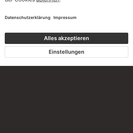
KONTAKT
Haben Sie Anregungen, Fragen oder Informationen zu
diesem Werk?
SCHREIBEN SIE UNS
PERMALINK
staedelmuseum.de/go/ds/485z
LETZTE AKTUALISIERUNG