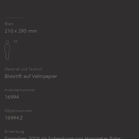
Blatt
210 x 295 mm
Material und Technik
Bleistift auf Velinpapier
Inventarnummer
16994
Objektnummer
16994 Z
Erwerbung
Erworben 2008 als Schenkung von Hanspeter Rabe