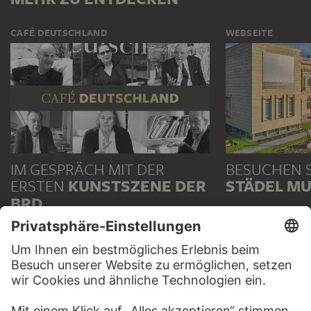
CAFÉ DEUTSCHLAND
WEBSEITE
IM GESPRÄCH MIT DER
BESUCHEN S
ERSTEN
KUNSTSZENE DER
STÄDEL M
BRD
ZUR WEBSEIT
ZU CAFÉ DEUTSCHLAND