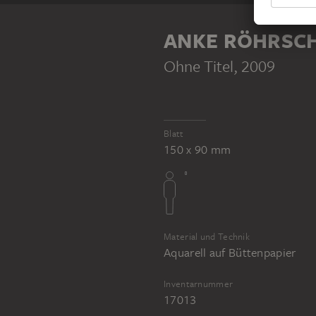
ANKE RÖHRSC
Ohne Titel
, 2009
Blatt
150 x 90 mm
Material und Technik
Aquarell auf Büttenpapier
Inventarnummer
17013