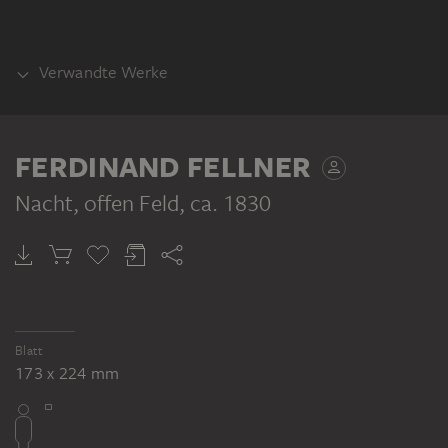
Verwandte Werke
TEIL DERSELBEN WERKGRUPPE
FERDINAND FELLNER
Nacht, offen Feld
, ca. 1830
FERDINAND FELLNER
FERDINAND FELLNER
FERDINAND FELLNER
FERDINAND FELLNER
FERDINAND FELLNER
Nacht, offen Feld
Faust in seiner Studierstube, mit dem Giftbecher in seiner Rechten
Faust in seiner Studierstube hört den Engelchor
Faust und Gretchen (in Marthens Garten?)
Faust und Gretchen (in Marthens Garten?)
Blatt
173 x 224 mm