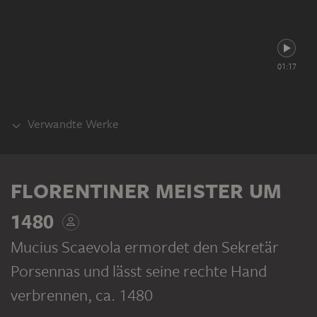
01:17
Verwandte Werke
GEGENSTÜCK
FLORENTINER MEISTER UM
1480
Mucius Scaevola ermordet den Sekretär
FLORENTINER MEISTER UM 1480
Porsennas und lässt seine rechte Hand
Horatius Cocles verteidigt die Sublicische Brücke gegen Porsenna
verbrennen
, ca. 1480