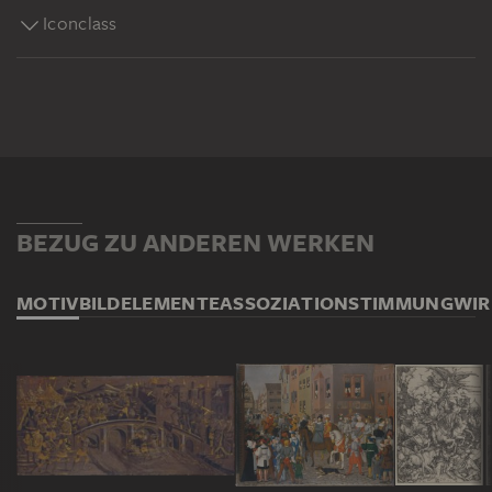
Iconclass
BEZUG ZU ANDEREN WERKEN
MOTIV
BILDELEMENTE
ASSOZIATION
STIMMUNG
WI