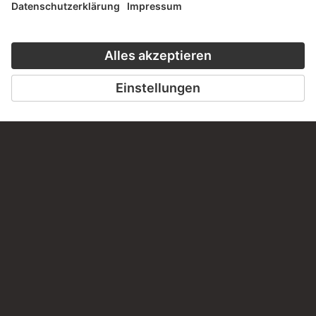
HÖRERLEBNIS
LESETIPP FÜ
ZUM PODCAST
ZUM DIGITORI
KONTAKT
Haben Sie Anregungen, Fragen oder Informationen zu
diesem Werk?
SCHREIBEN SIE UNS