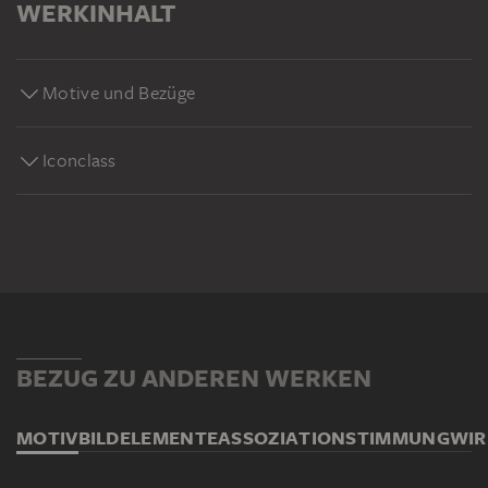
WERKINHALT
Motive und Bezüge
Iconclass
BEZUG ZU ANDEREN WERKEN
MOTIV
BILDELEMENTE
ASSOZIATION
STIMMUNG
WI