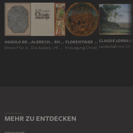
CLAUDE LORRAI
AGNOLO BRONZINO
ALBRECHT DÜRER
RHEINISCHER MEISTER UM 1330
FLORENTINER SCHULE DER ZWEITEN HÄLFTE DES 15. JAHRHUNDERTS
Entwurf für das Deckenfresko in der Cappella d'Eleonora di Toledo in Florenz
Die Apokalypse, Urausgabe Deutsch 1498
Hl. Michael und Elisabeth von Thüringen
Kreuzigung Christi
MEHR ZU ENTDECKEN
WEBSEITE