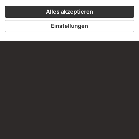
Haben Sie Anregungen, Fragen oder Informationen zu
diesem Werk?
SCHREIBEN SIE UNS
PERMALINK
staedelmuseum.de/go/ds/bib2472ii12b
LETZTE AKTUALISIERUNG
14.07.2026