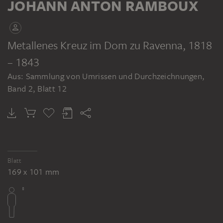
JOHANN ANTON RAMBOUX
JOHANN ANTON RAMBOUX
Metallenes Kreuz im Dom zu Ravenna
, 1818
Sammlung von Umrissen und Durchzeichnungen, Band 2
– 1843
JOHANN ANTON RAMBOUX
Aus: Sammlung von Umrissen und Durchzeichnungen,
Rückseite eines metallenen Kreuzes im Dom zu Ravenna
Band 2, Blatt 12
Blatt
169 x 101 mm