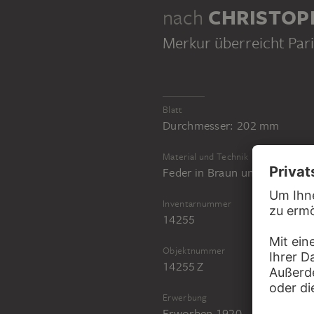
nach
CHRISTOP
Merkur überreicht Pari
Blatt
Durchmesser: 202 mm
Material und Technik
Feder in Braun und Aquarell 
Inventarnummer
14255
Objektnummer
14255 Z
Erwerbung
Erworben 1920