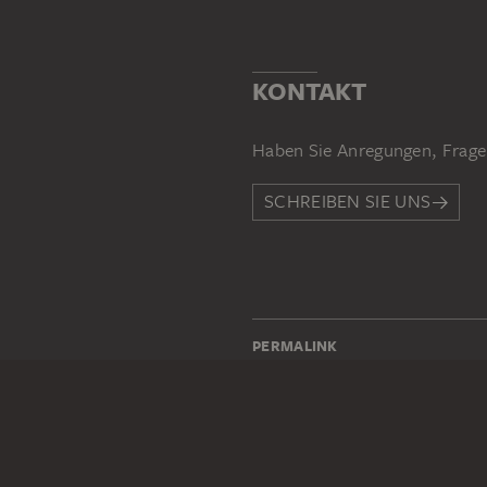
KONTAKT
Haben Sie Anregungen, Frage
SCHREIBEN SIE UNS
PERMALINK
staedelmuseum.de/go/ds/142