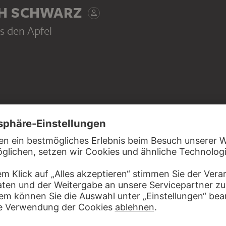
H SCHWARZ
s den Apfel
auf geripptem Büttenpapier