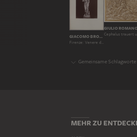
GIULIO ROMAN
Cephalus trauert 
GIACOMO BROGI; ZUGESCHRIEBEN
Firenze: Venere de'Medici, celebre lavoro greco di Cleomene, Galleria Uffizi, No. 3150 bis
Gemeinsame Schlagworte 
Motivgattung
AKT
HISTORIE
MYTHOLOG
Motiv
AMOR
FRAU
MANN
M
MEHR ZU ENTDECK