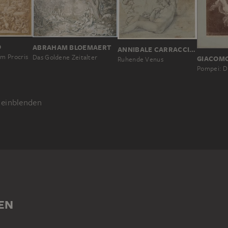
O
ABRAHAM BLOEMAERT
ANNIBALE CARRACCI; ZUGESCHRIEBEN
um Procris
Das Goldene Zeitalter
Ruhende Venus
einblenden
ISCHE DARSTELLUNG
ARS
PAAR
TIER
VENUS
EN