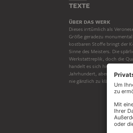
TEXTE
ÜBER DAS WERK
Dieses irrtümlich als Verone
Größe geradezu monumental.
kostbaren Stoffe bringt der 
Sinne des Meisters. Die spärl
Werkstattreplik, doch die Qua
handelt es sich hier doch um
Jahrhundert, aber außerhalb 
nie gänzlich zu klären sein, 