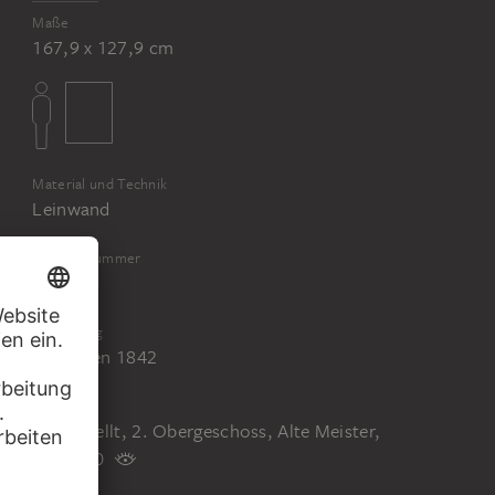
Maße
167,9 x 127,9 cm
Material und Technik
Leinwand
Inventarnummer
893
Erwerbung
Erworben 1842
Status
Ausgestellt, 2. Obergeschoss, Alte Meister,
Raum 20