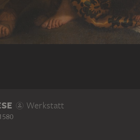
 Mars und Venus, ca. 1580, National Gallery of Scotland, Ed
ESE
Werkstatt
 1580