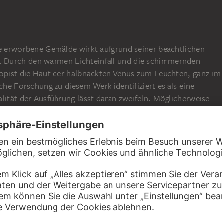
se erworbene Gemälde wirkt aufgrund seiner beachtlichen
 Durch den warmen Lichteinfall und die schimmernden
Kopist die Haut der halbnackten Venus zum Leuchten, ganz im
iche Forschung zu diesem Werk identifiziert es als eine
lität der Ausführung lässt daran zweifeln. Möglicherweise
 eine exakte Kopie anderer Hand, zwar auch aus dem 16.
der Werkstatt Veroneses. Diese Frage wird wahrscheinlich
wie so oft bei Kopien anonymer Künstler.