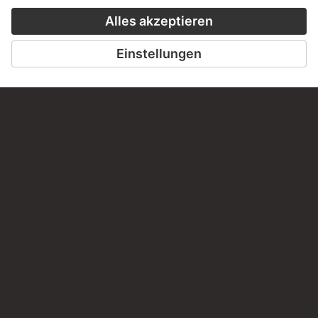
Haben Sie Anregungen, Fragen oder Informationen zu
diesem Werk?
SCHREIBEN SIE UNS
PERMALINK
staedelmuseum.de/go/ds/13675z
LETZTE AKTUALISIERUNG
14.07.2026