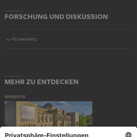
FORSCHUNG UND DISKUSSION
Provenienz
MEHR ZU ENTDECKEN
WEBSEITE