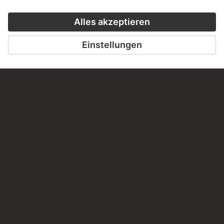
ZUR WEBSEITE
KONTAKT
Haben Sie Anregungen, Fragen oder Informationen zu
diesem Werk?
SCHREIBEN SIE UNS
PERMALINK
staedelmuseum.de/go/ds/bib2472vi32b