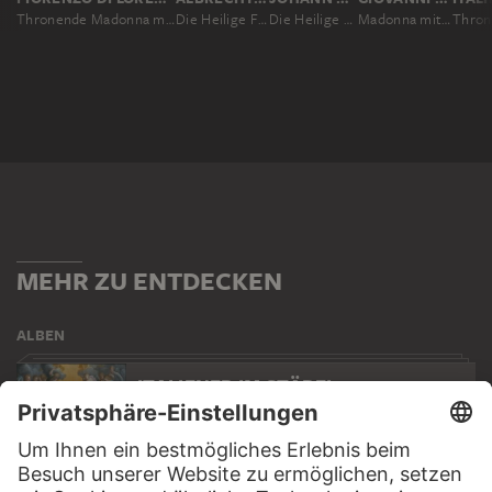
Thronende Madonna mit Kind und den Heiligen Christophorus und Sebastian
Die Heilige Familie mit der Libelle
Die Heilige Familie mit Elisabeth und dem Johannesknaben
Madonna mit Kind
MEHR ZU ENTDECKEN
ALBEN
ITALIENER IM STÄDEL
23 Werke