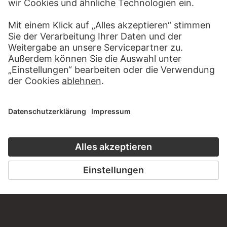
PODCAST
DIGITORIAL
HÖRERLEBNIS
LESETIPP FÜ
ZUM PODCAST
ZUM DIGITORI