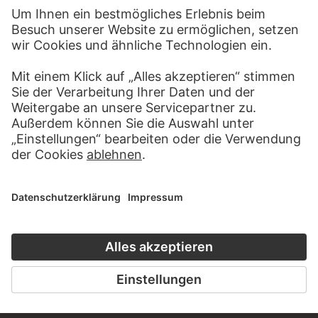
KONTAKT
Haben Sie Anregungen, Fragen oder Informationen zu
diesem Werk?
SCHREIBEN SIE UNS
PERMALINK
staedelmuseum.de/go/ds/sg3259vz
LETZTE AKTUALISIERUNG