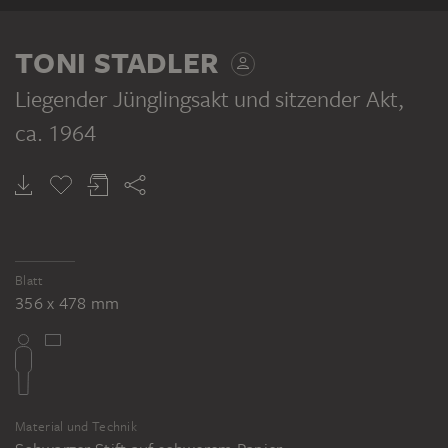
RECTO
TONI STADLER
Liegender Jünglingsakt und sitzender Akt
,
ca. 1964
TONI STADLER
Liegender Jünglingsakt
Blatt
356 x 478 mm
Material und Technik