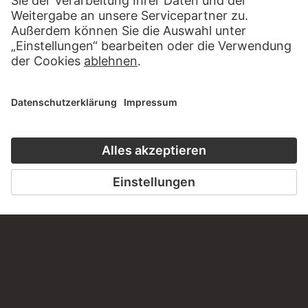
ALBEN
DER KOLLWITZ-SAMMLER HELMUT
GOEDECKEMEYER
277 Werke
WEBSEITE
BESUCHEN SIE DAS
STÄDEL MUSEUM