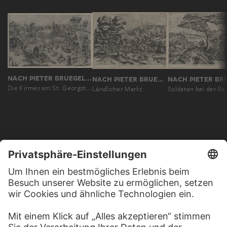
NACH PIETER BRUEGEL D. Ä.
NACH PIETER BRUEGEL D. Ä.
Die Kirmes am St. Georgstag
Ländlicher Markt
Soldaten bei der Ra
MEHR ZU ENTDECKEN