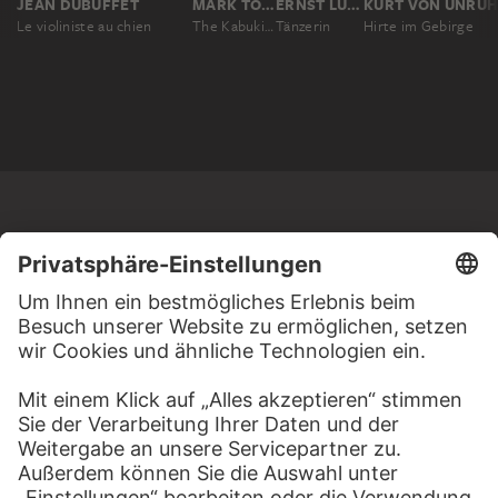
JEAN DUBUFFET
MARK TOBEY
ERNST LUDWIG KIRCHNER
KURT VON UNRU
Le violiniste au chien
The Kabuki Dancers
Tänzerin
Hirte im Gebirge
MEHR ZU ENTDECKEN
WEBSEITE