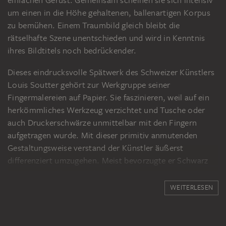
einfachen Gerüst. Gemeinsam scheinen sie sich intensiv
um einen in die Höhe gehaltenen, ballenartigen Korpus
zu bemühen. Einem Traumbild gleich bleibt die
rätselhafte Szene unentschieden und wird in Kenntnis
ihres Bildtitels noch bedrückender.
Dieses eindrucksvolle Spätwerk des Schweizer Künstlers
Louis Soutter gehört zur Werkgruppe seiner
Fingermalereien auf Papier. Sie faszinieren, weil auf ein
herkömmliches Werkzeug verzichtet und Tusche oder
auch Druckerschwärze unmittelbar mit den Fingern
aufgetragen wurde. Mit dieser primitiv anmutenden
Gestaltungsweise verstand der Künstler äußerst
differenziert umzugehen. Meist bevorzugte er Schwarz
und setzte Farbe nur selten ein, so dass seine von
Figuren bestimmten Kompositionen wie Silhouetten
WEITERLESEN
erscheinen. Neben leichten Fingerspuren, die
atmosphärisch wirken, lassen kompakte Flächen ihre
schrittweise erfolgte Verdichtung nur noch erahnen.