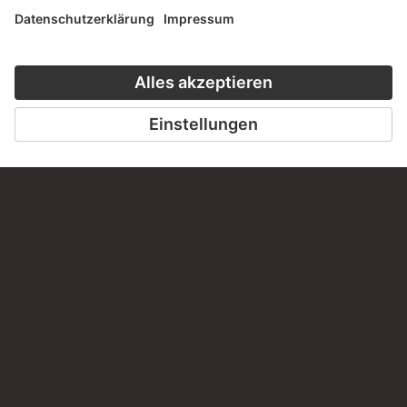
Haben Sie Anregungen, Fragen oder Informationen zu
diesem Werk?
SCHREIBEN SIE UNS
PERMALINK
staedelmuseum.de/go/ds/3499z
LETZTE AKTUALISIERUNG
14.07.2026