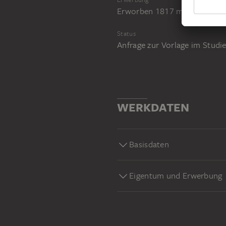
Erworben 1817 mit der Sam
Status
Anfrage zur Vorlage im Stud
WERKDATEN
Basisdaten
Eigentum und Erwerbung