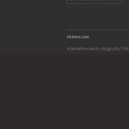
PERMALINK
staedelmuseum.de/go/ds/136
RECHTLICHES
Impressum
Datenschutz
Copyright © 2026 Städel Museum
All rights reserved.