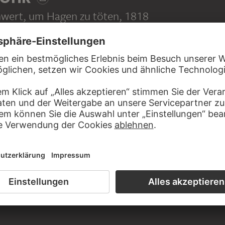
chwert, um Hagen zu töten
, 1818
Bleistift, Einfassungslinien mit Bleistift, auf beigem