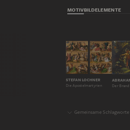
MOTIV
BILDELEMENTE
STEFAN LOCHNER
ABRAHA
Die Apostelmartyrien
Der Brand 
Gemeinsame Schlagworte 
HISTORIE
LITERARISCHE DAR