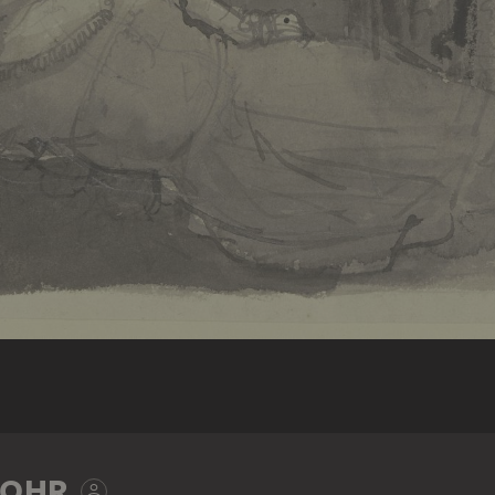
S
FOHR