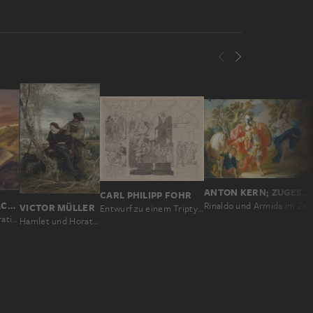
ANTON KERN; ZUGESCHRIEBEN
CARL PHILIPP FOHR
EUGÈNE DELACROIX
Rinaldo und Armida im Zauberwald
VICTOR MÜLLER
Entwurf zu einem Triptychon mit Szenen aus dem Nibelungenlied
Hamlet und Horatio auf dem Friedhof
Hamlet und Horatio auf dem Kirchhof