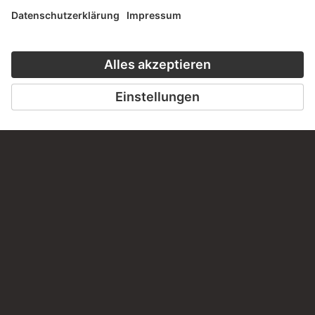
BESUCHEN SIE DAS
STÄDEL MUSEUM
ZUR WEBSEITE
KONTAKT
Haben Sie Anregungen, Fragen oder Informationen zu
diesem Werk?
SCHREIBEN SIE UNS